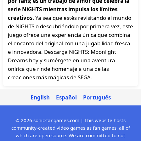
por fans; es un trabajo de amor que celebra la
serie NiGHTS mientras impulsa los límites
creativos.
Ya sea que estés revisitando el mundo
de NiGHTS o descubriéndolo por primera vez, este
juego ofrece una experiencia única que combina
el encanto del original con una jugabilidad fresca
e innovadora. Descarga NiGHTS: Moonlight
Dreams hoy y sumérgete en una aventura
onírica que rinde homenaje a una de las
creaciones más mágicas de SEGA.
English
Español
Português
© 2026 sonic-fangames.com | This website hosts
community-created video games as fan games, all of
which are open source. We are committed to not