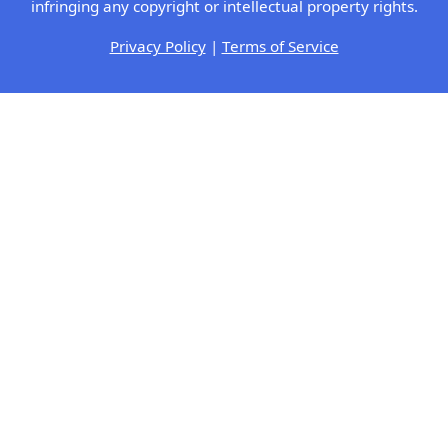
infringing any copyright or intellectual property rights.
Privacy Policy
|
Terms of Service