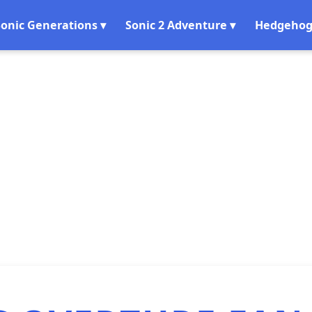
Sonic Generations ▾
Sonic 2 Adventure ▾
Hedgehog 